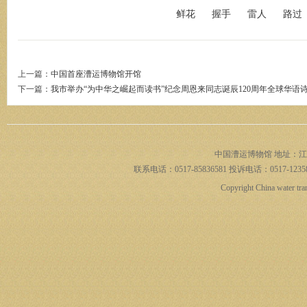
鲜花
握手
雷人
路过
上一篇：
中国首座漕运博物馆开馆
馆
下一篇：
我市举办“为中华之崛起而读书”纪念周恩来同志诞辰120周年全球华语
中国漕运博物馆 地址：江
联系电话：0517-85836581 投诉电话：0517-1235
Copyright China water t
(总